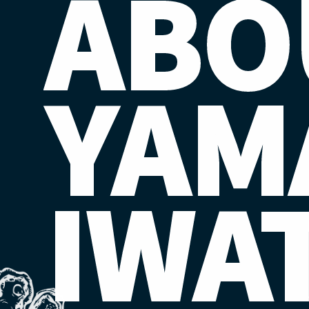
ABO
YAM
IWA