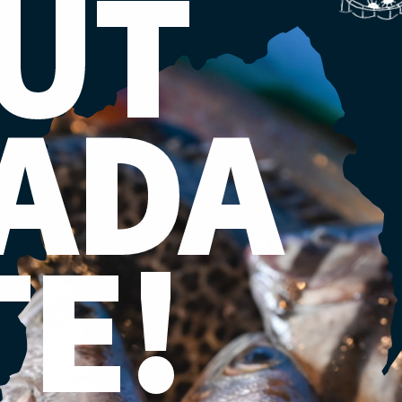
UT
ADA
TE!