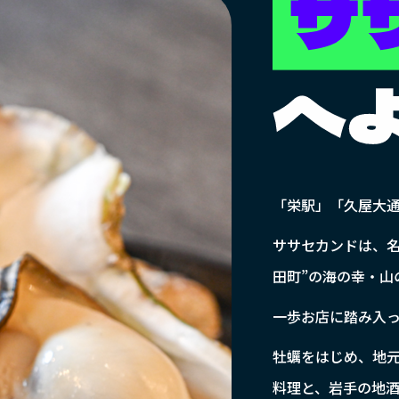
「栄駅」「久屋大通
ササセカンドは、名
田町”の海の幸・山
一歩お店に踏み入
牡蠣をはじめ、地
料理と、岩手の地